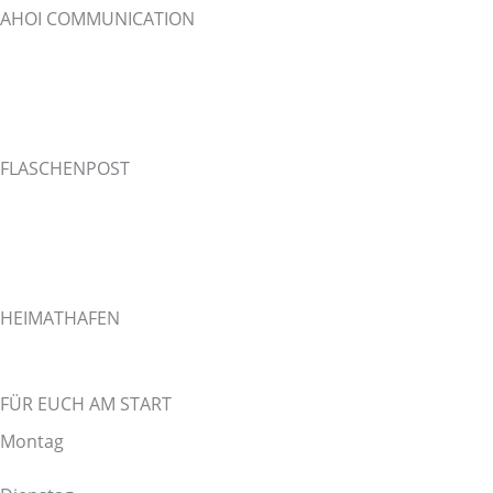
AHOI COMMUNICATION
Stephan Rasch
Lust auf AHOI COMMUNICATION ?
Ich helfe gerne. Meldet euch
einfach bei mir.
FLASCHENPOST
Tel +49 4162 21399-0
Fax +49 4162 21399-20
Mail stephan(at)acoi.de
www.acoi.de
HEIMATHAFEN
Osterladekop 66a
21635 Jork
FÜR EUCH AM START
Montag