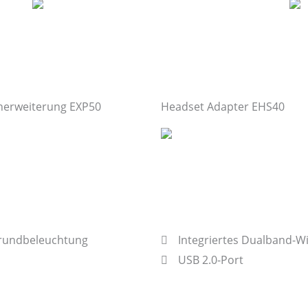
nerweiterung EXP50
Headset Adapter EHS40
rgrundbeleuchtung
Integriertes Dualband-Wi
USB 2.0-Port
Bis zu 16 VoIP-Konten
Kabelgebundene / kabel