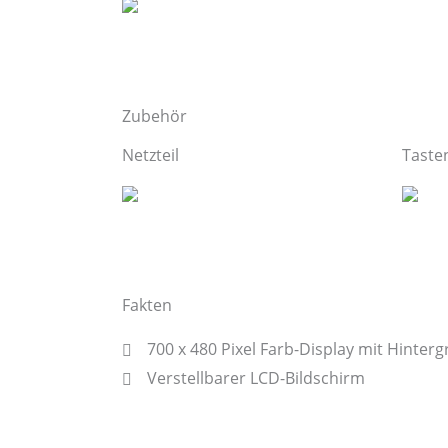
Zubehör
Netzteil
Taste
Fakten
700 x 480 Pixel Farb-Display mit Hinte
Verstellbarer LCD-Bildschirm
PoE-Unterstützung
Dual Port Gigabit-Ethernet-Anschluss