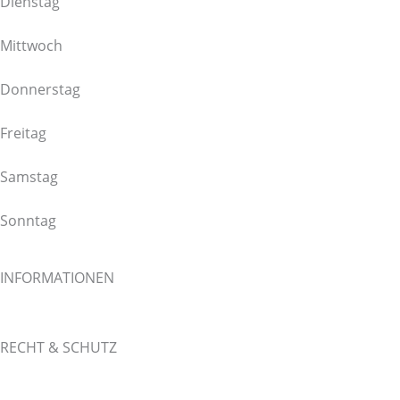
Dienstag
Mittwoch
Donnerstag
Freitag
Samstag
Sonntag
INFORMATIONEN
Willkommen bei Stephan Rasch
Youtube Academy
RECHT & SCHUTZ
Impressum
Datenschutzverordnung / DSGVO