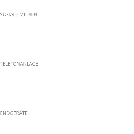
AGB
SOZIALE MEDIEN
Youtube Academy
Facebook
LinkedIn
Xing
TELEFONANLAGE
Wie es funktioniert.
Funktionen der Telefonanlage
Szenarien und Beispiele
Vor- und Nachteile
VON ISDN zu IP
ENDGERÄTE
Tisch-Telefon Yealink T57W
Tisch-Telefon Yealink T54W