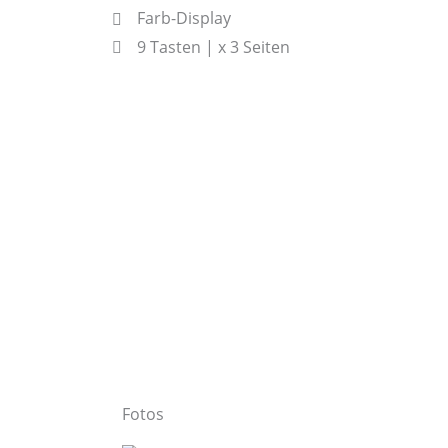
Farb-Display
9 Tasten | x 3 Seiten
Fotos
Zubehör
Fakten
Beschreibung
Informationen
Erste Hilfe
Datenblatt
Anleitungen
Fotos