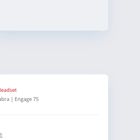
eadset
abra | Engage 75