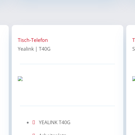
Tisch-Telefon
T
Yealink | T40G
YEALINK T40G