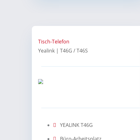
Tisch-Telefon
Yealink | T46G / T46S
YEALINK T46G
Büro-Arbeitsplatz