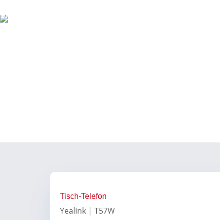
Zum
Inhalt
springen
NO TIME FOR FIRLEFANZ
NAVIGATION
Tisch-Telefon
Yealink | T57W