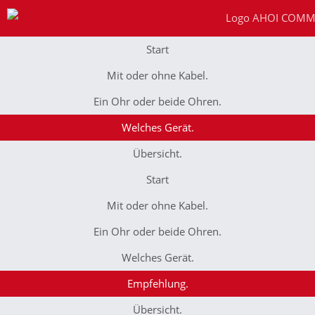
Zum
Inhalt
springen
Start
Mit oder ohne Kabel.
Ein Ohr oder beide Ohren.
Welches Gerät.
Übersicht.
Start
Mit oder ohne Kabel.
Ein Ohr oder beide Ohren.
Welches Gerät.
Empfehlung.
Übersicht.