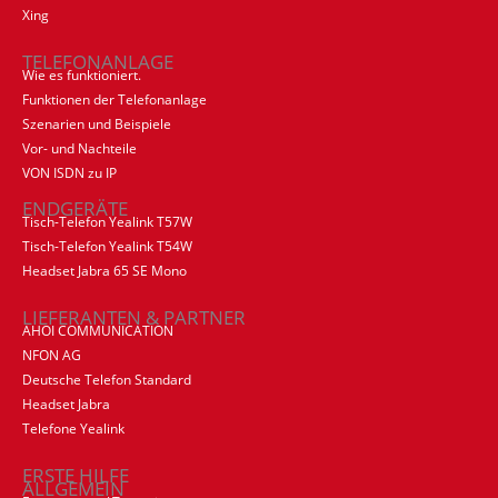
Xing
TELEFONANLAGE
Wie es funktioniert.
Funktionen der Telefonanlage
Szenarien und Beispiele
Vor- und Nachteile
VON ISDN zu IP
ENDGERÄTE
Tisch-Telefon Yealink T57W
Tisch-Telefon Yealink T54W
Headset Jabra 65 SE Mono
LIEFERANTEN & PARTNER
AHOI COMMUNICATION
NFON AG
Deutsche Telefon Standard
Headset Jabra
Telefone Yealink
ERSTE HILFE
ALLGEMEIN