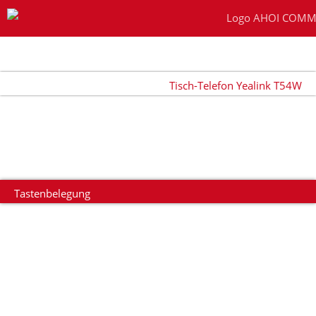
Zum
Inhalt
springen
Tisch-Telefon Yealink T54W
Tastenbelegung