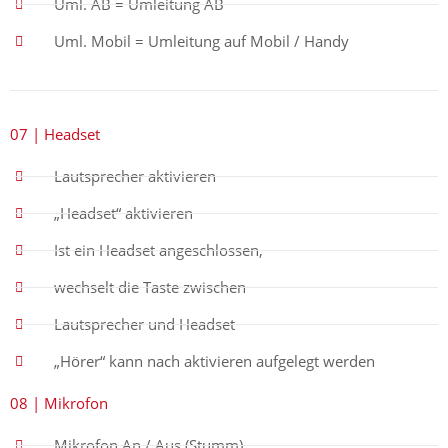
Uml. AB = Umleitung AB
Uml. Mobil = Umleitung auf Mobil / Handy
07 | Headset
Lautsprecher aktivieren
„Headset“ aktivieren
Ist ein Headset angeschlossen,
wechselt die Taste zwischen
Lautsprecher und Headset
„Hörer“ kann nach aktivieren aufgelegt werden
08 | Mikrofon
Mikrofon An / Aus (Stumm)