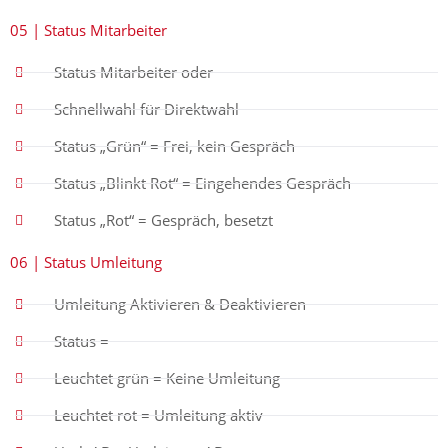
05 | Status Mitarbeiter
Status Mitarbeiter oder
Schnellwahl für Direktwahl
Status „Grün“ = Frei, kein Gespräch
Status „Blinkt Rot“ = Eingehendes Gespräch
Status „Rot“ = Gespräch, besetzt
06 | Status Umleitung
Umleitung Aktivieren & Deaktivieren
Status =
Leuchtet grün = Keine Umleitung
Leuchtet rot = Umleitung aktiv