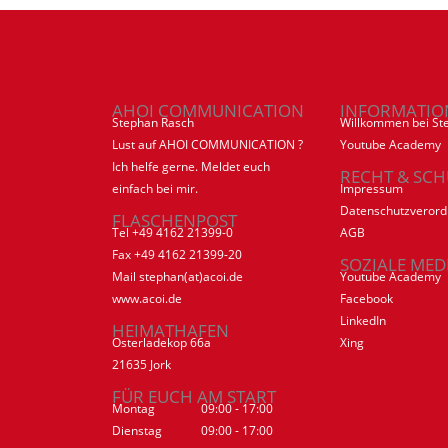
AHOI COMMUNICATION
INFORMATIO
Stephan Rasch
Willkommen bei St
Lust auf AHOI COMMUNICATION ?
Youtube Academy
Ich helfe gerne. Meldet euch
RECHT & SCH
einfach bei mir.
Impressum
Datenschutzveror
FLASCHENPOST
Tel +49 4162 21399-0
AGB
Fax +49 4162 21399-20
SOZIALE MED
Mail stephan(at)acoi.de
Youtube Academy
www.acoi.de
Facebook
LinkedIn
HEIMATHAFEN
Osterladekop 66a
Xing
21635 Jork
FÜR EUCH AM START
Montag
09:00 - 17:00
Dienstag
09:00 - 17:00