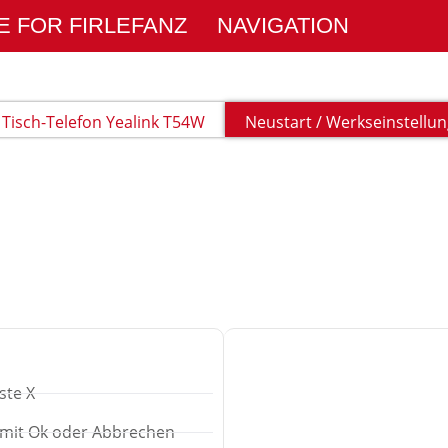
E FOR FIRLEFANZ
NAVIGATION
Tisch-Telefon Yealink T54W
Neustart / Werkseinstellu
ste X
?" mit Ok oder Abbrechen