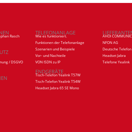
NEN
TELEFONANLAGE
LIEFERANTE
ephan Rasch
Wie es funktioniert.
AHOI COMMUNIC
Funktionen der Telefonanlage
NFON AG
Szenarien und Beispiele
Deutsche Telefon
UTZ
Vor- und Nachteile
Headset Jabra
dnung / DSGVO
VON ISDN zu IP
Telefone Yealink
ENDGERÄTE
Tisch-Telefon Yealink T57W
IEN
Tisch-Telefon Yealink T54W
Headset Jabra 65 SE Mono