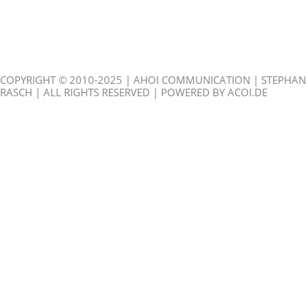
Tisch-Telefon Yealink T57W
Tisch-Telefon Yealink T54W
Tisch-Telefon Yealink T53W
COPYRIGHT © 2010-2025 | AHOI COMMUNICATION | STEPHAN
RASCH | ALL RIGHTS RESERVED | POWERED BY ACOI.DE