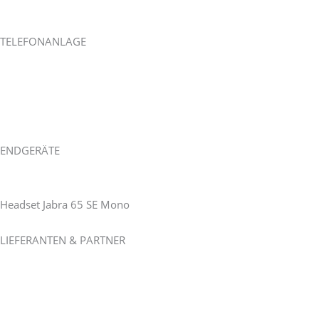
Xing
TELEFONANLAGE
Wie es funktioniert.
Funktionen der Telefonanlage
Szenarien und Beispiele
Vor- und Nachteile
VON ISDN zu IP
ENDGERÄTE
Tisch-Telefon Yealink T57W
Tisch-Telefon Yealink T54W
Headset Jabra 65 SE Mono
LIEFERANTEN & PARTNER
AHOI COMMUNICATION
NFON AG
Deutsche Telefon Standard
Headset Jabra