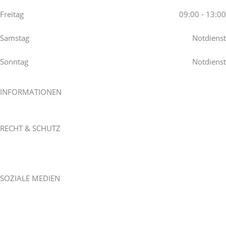
Freitag
09:00 - 13:00
Samstag
Notdienst
Sonntag
Notdienst
INFORMATIONEN
Willkommen bei Stephan Rasch
Youtube Academy
RECHT & SCHUTZ
Impressum
Datenschutzverordnung / DSGVO
AGB
SOZIALE MEDIEN
Youtube Academy
Facebook
LinkedIn