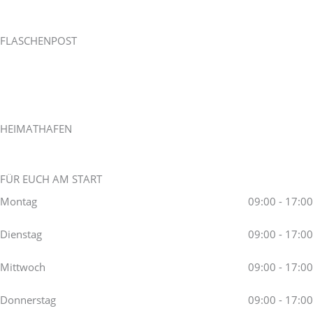
Ich helfe gerne. Meldet euch
einfach bei mir.
FLASCHENPOST
Tel +49 4162 21399-0
Fax +49 4162 21399-20
Mail stephan(at)acoi.de
www.acoi.de
HEIMATHAFEN
Osterladekop 66a
21635 Jork
FÜR EUCH AM START
Montag
09:00 - 17:00
Dienstag
09:00 - 17:00
Mittwoch
09:00 - 17:00
Donnerstag
09:00 - 17:00