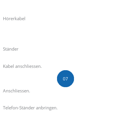
Hörerkabel
Ständer
Kabel anschliessen.
01
02
03
04
05
06
07
Anschliessen.
Telefon-Ständer anbringen.