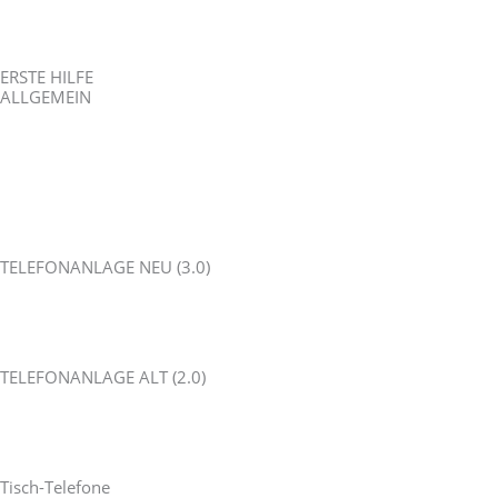
Telefone Yealink
ERSTE HILFE
ALLGEMEIN
Fernwartung / Teamviewer
Kostenfreie Telefonansagen
AB-Ansagen aufsprechen
Firewall-Einstellungen für 3.0
Firewall-Einstellungen für 2.0
TELEFONANLAGE NEU (3.0)
Ich bin ein Mitarbeiter
Ich bin ein Administrator
Allgemeine Informationen
TELEFONANLAGE ALT (2.0)
Ich bin ein Mitarbeiter
Ich bin ein Administrator
Allgemeine Informationen
Tisch-Telefone