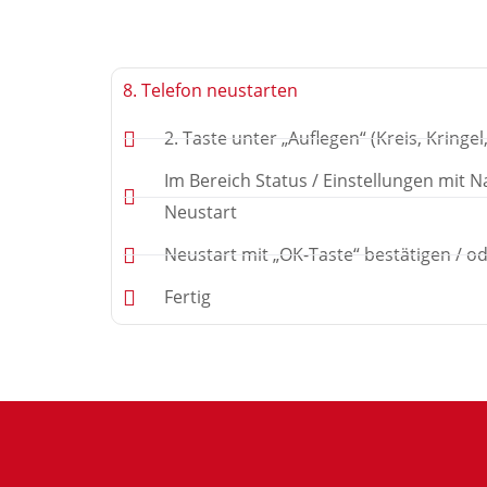
8. Telefon neustarten
2. Taste unter „Auflegen“ (Kreis, Kringe
Im Bereich Status / Einstellungen mit N
Neustart
Neustart mit „OK-Taste“ bestätigen / o
Fertig