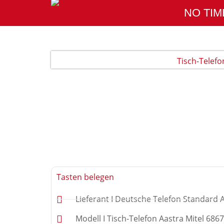
Zum
NO TIM
Inhalt
springen
Tisch-Telefo
Tasten belegen
Lieferant I Deutsche Telefon Standard 
Modell I Tisch-Telefon Aastra Mitel 686