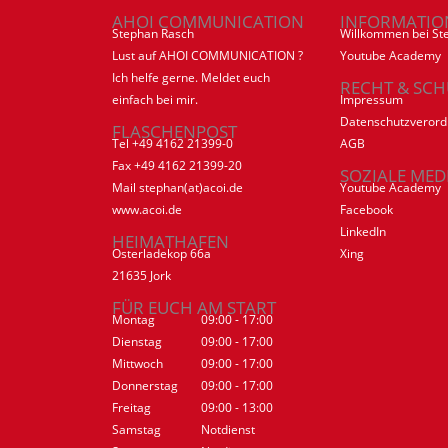
AHOI COMMUNICATION
INFORMATIO
Stephan Rasch
Willkommen bei St
Lust auf AHOI COMMUNICATION ?
Youtube Academy
Ich helfe gerne. Meldet euch
RECHT & SCH
einfach bei mir.
Impressum
Datenschutzveror
FLASCHENPOST
Tel +49 4162 21399-0
AGB
Fax +49 4162 21399-20
SOZIALE MED
Mail stephan(at)acoi.de
Youtube Academy
www.acoi.de
Facebook
LinkedIn
HEIMATHAFEN
Osterladekop 66a
Xing
21635 Jork
FÜR EUCH AM START
Montag
09:00 - 17:00
Dienstag
09:00 - 17:00
Mittwoch
09:00 - 17:00
Donnerstag
09:00 - 17:00
Freitag
09:00 - 13:00
Samstag
Notdienst