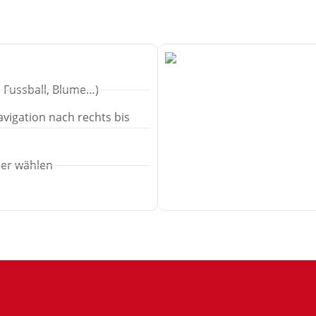
l, Fussball, Blume…)
avigation nach rechts bis
der wählen