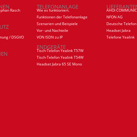
NEN
TELEFONANLAGE
LIEFERANTE
ephan Rasch
Wie es funktioniert.
AHOI COMMUNIC
Funktionen der Telefonanlage
NFON AG
Szenarien und Beispiele
Deutsche Telefon
UTZ
Vor- und Nachteile
Headset Jabra
dnung / DSGVO
VON ISDN zu IP
Telefone Yealink
ENDGERÄTE
Tisch-Telefon Yealink T57W
IEN
Tisch-Telefon Yealink T54W
Headset Jabra 65 SE Mono