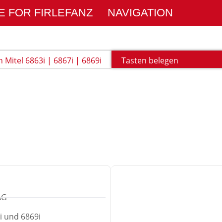
E FOR FIRLEFANZ
NAVIGATION
n Mitel 6863i | 6867i | 6869i
Tasten belegen
AG
7i und 6869i